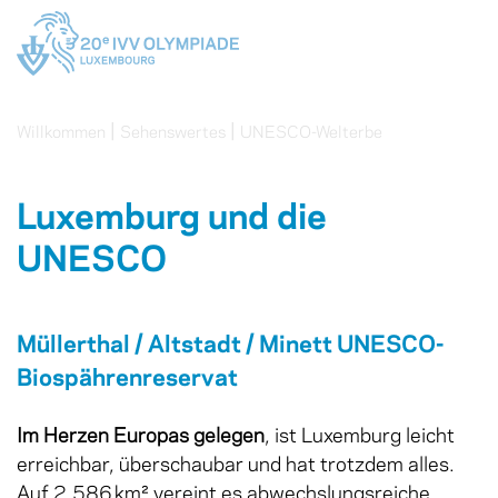
|
|
Willkommen
Sehenswertes
UNESCO-Welterbe
Luxemburg und die
UNESCO
Müllerthal / Altstadt / Minett UNESCO-
Biospährenreservat
Im Herzen Europas gelegen
, ist Luxemburg leicht
erreichbar, überschaubar und hat trotzdem alles.
Auf 2.586 km² vereint es abwechslungsreiche